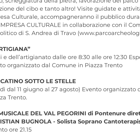
o, scheggiatura della pietra, lavorazione del palco d
one del cibo e tanto altro! Visite guidate e attivit
esa Culturale, accompagneranno il pubblico duran
MPRESA CULTURALE in collaborazione con il Comu
litico di S. Andrea di Travo (
www.parcoarcheologic
RTIGIANA”
 e dell’artigianato dalle ore 8:30 alle ore 12:30 Es
nto organizzato dal Comune in Piazza Trento
RCATINO SOTTO LE STELLE
ovedì dal 11 giugno al 27 agosto) Evento organizzat
za Trento.
MUSICALE DEL VAL PEGORINI di Pontenure diretto
CRISTIAN BUGNOLA - Solista Soprano Cantotera
to ore 21.15