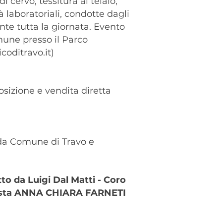
i cervo, tessitura al telaio,
à laboratoriali, condotte dagli
te tutta la giornata. Evento
ne presso il Parco
oditravo.it
)
posizione e vendita diretta
o da Comune di Travo e
 da Luigi Dal Matti - Coro
pista ANNA CHIARA FARNETI