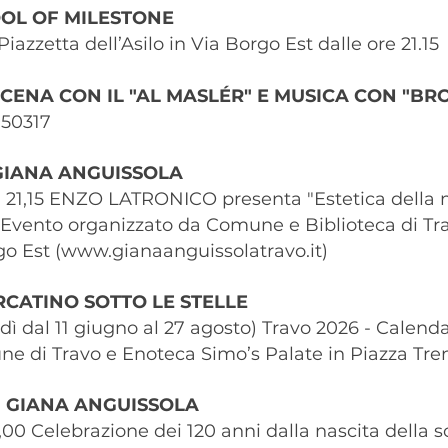
HOOL OF MILESTONE
iazzetta dell’Asilo in Via Borgo Est dalle ore 21.15
- CENA CON IL "AL MASLÉR" E MUSICA CON "B
950317
 GIANA ANGUISSOLA
1,15 ENZO LATRONICO presenta "Estetica della mi
ento organizzato da Comune e Biblioteca di Trav
go Est (
www.gianaanguissolatravo.it
)
ERCATINO SOTTO LE STELLE
vedì dal 11 giugno al 27 agosto) Travo 2026 - Calenda
e di Travo e Enoteca Simo’s Palate in Piazza Tren
I GIANA ANGUISSOLA
0,00 Celebrazione dei 120 anni dalla nascita della s