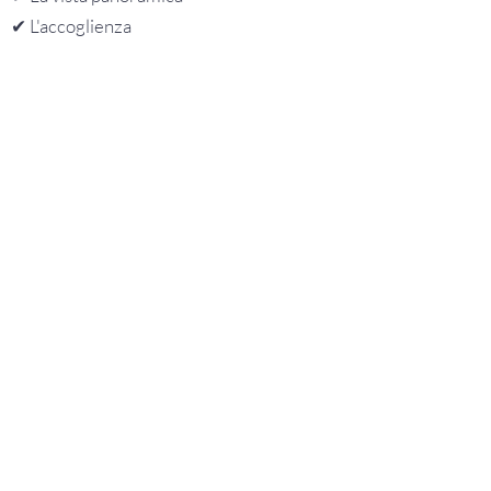
✔︎ L'accoglienza
AGRITURISMO LA DOLCE VITE