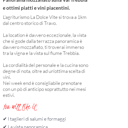
e ottimi piatti e vini piacentini.
L'agriturismo La Dolce Vite si trova a 1km
dal centro storico di Travo.
La location è davvero eccezionale, la vista
che si gode dalla terrazza panoramica è
davvero mozzafiato, ti troverai immerso
tra la vigna e la vista sul fiume Trebbia.
La cordialità del personale e la cucina sono
degne di nota, oltre ad un'ottima scelta di
vini.
Nei week end è consigliabile prenotare
con un pò di anticipo soprattutto nei mesi
estivi.
You will like it
✔︎ I taglieri di salumi e formaggi
✔︎ La vista panoramica