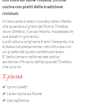
cucina con piatti della tradizione
rivisitati.
Il ristorante è stato ricavato nella villetta
che guarda sul greto del fiume Trebbia
dove Stefano, il proprietario, ha passato le
sue estati in gioventù.
La struttura originaria è anni Sessanta, ma
è stata completamente ristrutturata con
un gradevole gusto contemporaneo.
E’ bello cenare nelle serate estive
sentendo il fruscio dell’acqua del Trebbia
che scorre.
Ti piacerà
✔︎ I primi piatti
✔︎ La terrazza sul fiume
✔︎ L'accoglienza